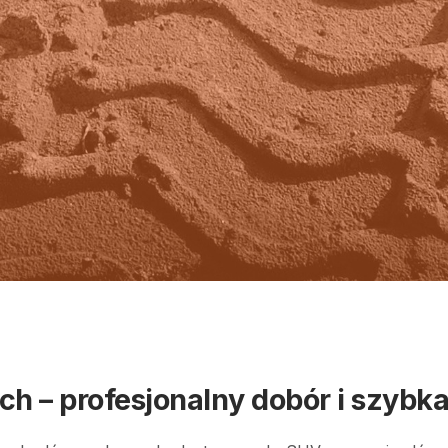
i doradztwo
stawa, dobre ceny
h – profesjonalny dobór i szybka 