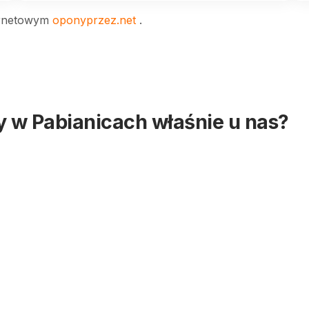
ternetowym
oponyprzez.net
.
 w Pabianicach właśnie u nas?
 ekonomicznych
tantynów Łódzki, Rzgów, Ksawerów oraz Łask.