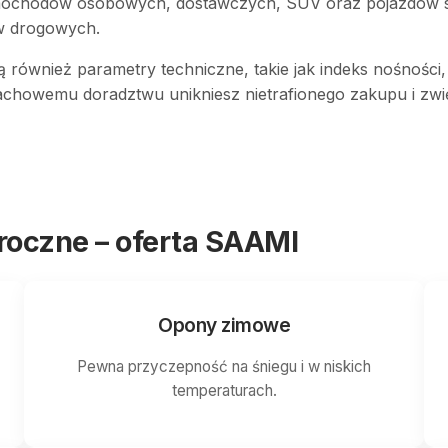
amochodów osobowych, dostawczych, SUV oraz pojazdów s
ów drogowych.
ą również parametry techniczne, takie jak indeks nośności,
fachowemu doradztwu unikniesz nietrafionego zakupu i zwi
oroczne – oferta SAAMI
Opony zimowe
Pewna przyczepność na śniegu i w niskich
temperaturach.