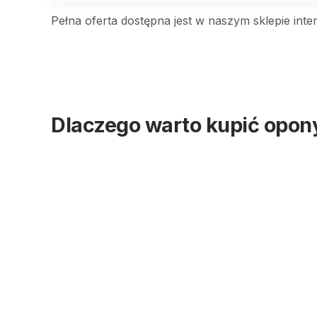
Pełna oferta dostępna jest w naszym sklepie in
Dlaczego warto kupić opony
Szybka realizacja zamówień
Dostęp do wielu producentów – premium i
Konkurencyjne ceny
Fachowe doradztwo
Obsługujemy klientów z Pabianic i okolic: Kons